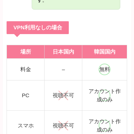
す
。
VPN利用なしの場合
場所
日本国内
韓国国内
料金
–
無料
アカウント作
PC
視聴不可
成のみ
アカウント作
スマホ
視聴不可
成のみ